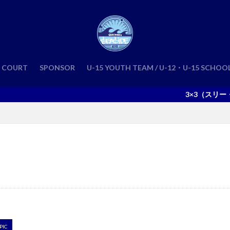
COURT
SPONSOR
U-15 YOUTH TEAM / U-12・U-15 SCHOO
3×3（スリー・エ
PIC