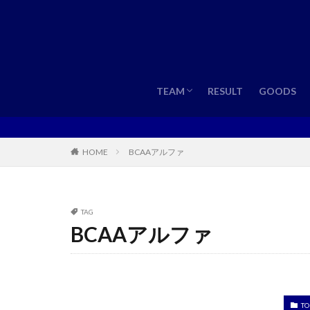
TEAM
ROSTER
TEAM
RESULT
GOODS
TEAM
ROSTER
BCAAアルファ
HOME
TAG
BCAAアルファ
TO